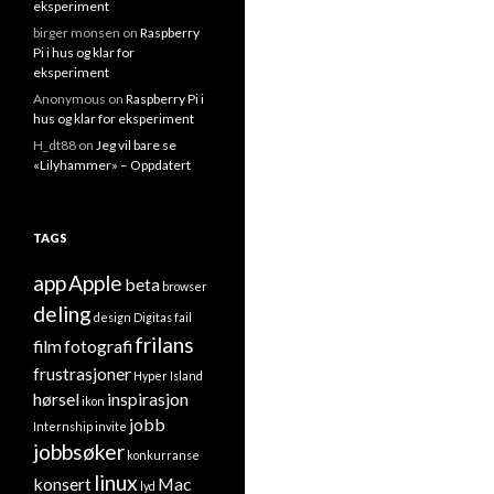
eksperiment
birger monsen
on
Raspberry
Pi i hus og klar for
eksperiment
Anonymous
on
Raspberry Pi i
hus og klar for eksperiment
H_dt88
on
Jeg vil bare se
«Lilyhammer» – Oppdatert
TAGS
app
Apple
beta
browser
deling
design
Digitas
fail
frilans
film
fotografi
frustrasjoner
Hyper Island
hørsel
inspirasjon
ikon
jobb
Internship
invite
jobbsøker
konkurranse
linux
konsert
Mac
lyd