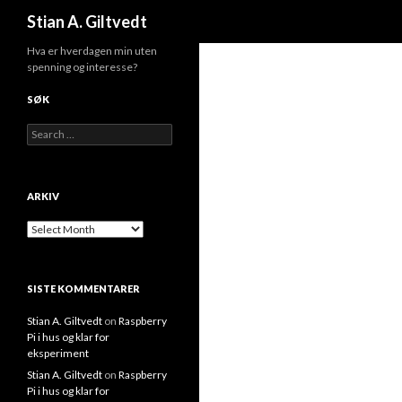
Search
Stian A. Giltvedt
Hva er hverdagen min uten
spenning og interesse?
SØK
Search for:
ARKIV
Arkiv
SISTE KOMMENTARER
Stian A. Giltvedt
on
Raspberry
Pi i hus og klar for
eksperiment
Stian A. Giltvedt
on
Raspberry
Pi i hus og klar for