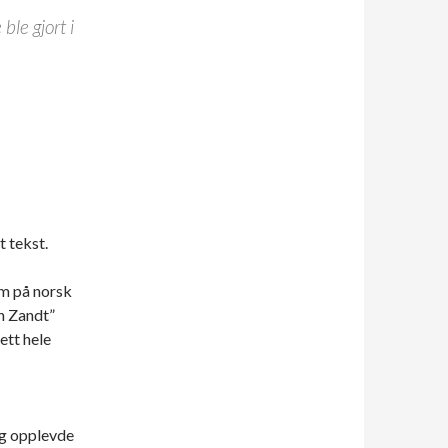
ble gjort i
 tekst.
m på norsk
an Zandt”
ett hele
eg opplevde