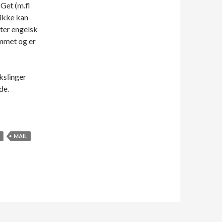
Get (m.fl
 ikke kan
ter engelsk
emmet og er
kslinger
de.
MAIL