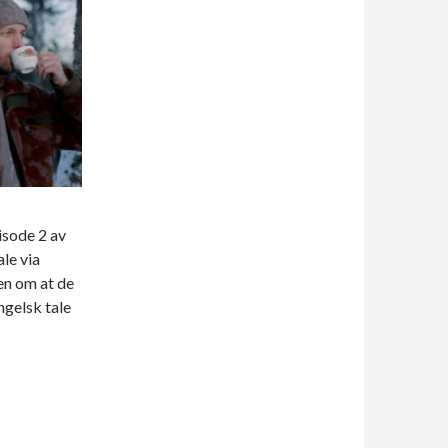
isode 2 av
le via
en om at de
ngelsk tale