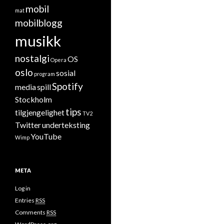
mobil
mat
mobilblogg
musikk
nostalgi
OS
Opera
oslo
sosial
program
Spotify
media
spill
Stockholm
tips
tilgjengelighet
TV2
Twitter
underteksting
YouTube
Wimp
META
Log in
Entries
RSS
Comments
RSS