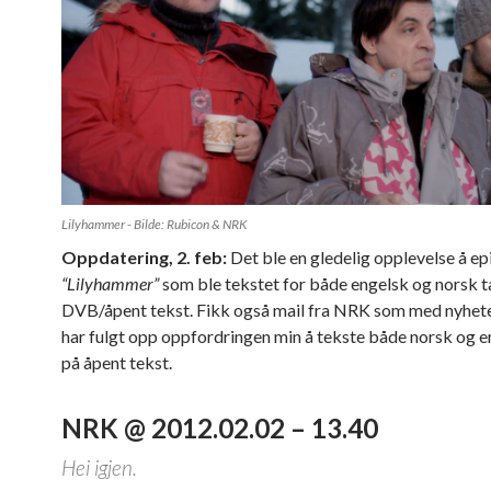
Lilyhammer - Bilde: Rubicon & NRK
Oppdatering, 2. feb:
Det ble en gledelig opplevelse å ep
“Lilyhammer”
som ble tekstet for både engelsk og norsk ta
DVB/åpent tekst. Fikk også mail fra NRK som med nyhet
har fulgt opp oppfordringen min å tekste både norsk og e
på åpent tekst.
NRK @ 2012.02.02 – 13.40
Hei igjen.