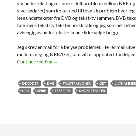
var undertekstingen som er delt problem mellom NRK og 
leverandører) som koker ned til teknisk problem hvor jeg
lese undertekster fra DVB og tekst-tv sammen. DVB teks
tale mens tekst-tv tekster norsk tale og jeg som hørselh
avhengig av undertekster kunne ikke velge begge.
Jeg skrev en mail for å belyse problemet. Her er mail utve
mellom meg og NRK/Get, som vil bli oppdatert fortløpen
Continue reading
→
DEKODER
DVB
FRUSTRASJONER
GET
LILYHAMMER
NRK
SERIE
TEKST-TV
UNDERTEKSTER