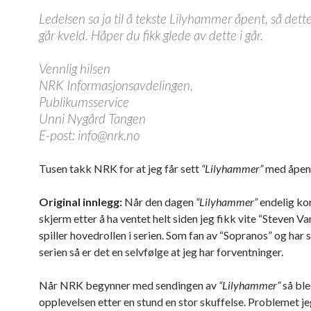
Ledelsen sa ja til å tekste Lilyhammer åpent, så dette 
går kveld. Håper du fikk glede av dette i går.
Vennlig hilsen
NRK Informasjonsavdelingen,
Publikumsservice
Unni Nygård Tangen
E-post: info@nrk.no
Tusen takk NRK for at jeg får sett
“Lilyhammer”
med åpent
Original innlegg:
Når den dagen
“Lilyhammer”
endelig ko
skjerm etter å ha ventet helt siden jeg fikk vite “Steven V
spiller hovedrollen i serien. Som fan av “Sopranos” og har s
serien så er det en selvfølge at jeg har forventninger.
Når NRK begynner med sendingen av
“Lilyhammer”
så ble
opplevelsen etter en stund en stor skuffelse. Problemet j