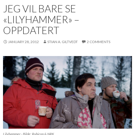
JEG VIL BARE SE
«LILYHAMMER» –
OPPDATERT
JANUARY 28, 2012
STIAN A. GILTVEDT
2 COMMENTS
Lilyhammer - Bilde: Rubicon & NRK