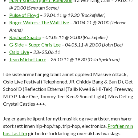
NaS + special guest: Raekwon
fra Wu-Tang Clan
– 29.03.11
@ 20.00 (Sentrum Scene)
Pulse of Floyd
– 29.04.11 @ 19.30 (Rockefeller)
Roger Waters: The Wall Live
– 30.04.11 @ 20.00 (Telenor
Arena)
Raphael Saadiq
– 01.05.11 @ 20.00 (Rockefeller)
G-Side + Supp: Chris Lee
– 04.05.11 @ 20.00 (John Dee)
Oslo Live
– 23.–25.06.11
Jean Michel Jarre
– 26.10.11 @ 19.30 (Oslo Spektrum)
I de siste årene har jeg blant annet opplevd Massive Attack,
Oslo Live Festival (Telephoned, JR, Chiddy Bang & Bun D), Get
School’D (Reflection Ethernal (Talib Kweli & Hi-Tek), Freeway,
M.O.P, Jake One, Tommy Tee, Ken & Son of Light), Mos Def og
Crystal Castles +++.
Jeg er ganske åpent for nytt musikk og nye artister, men hører
stort sett innen hip-hop/rap, trip-hop, electronica.
Profilen min
hos Last.fm
gir bedre forklaring og oversikt av hva slags