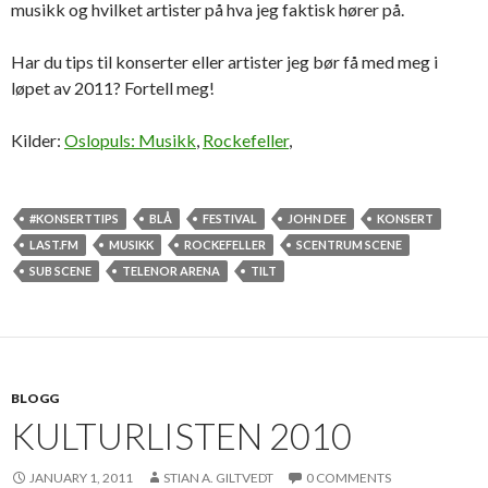
musikk og hvilket artister på hva jeg faktisk hører på.
Har du tips til konserter eller artister jeg bør få med meg i
løpet av 2011? Fortell meg!
Kilder:
Oslopuls: Musikk
,
Rockefeller
,
#KONSERTTIPS
BLÅ
FESTIVAL
JOHN DEE
KONSERT
LAST.FM
MUSIKK
ROCKEFELLER
SCENTRUM SCENE
SUB SCENE
TELENOR ARENA
TILT
BLOGG
KULTURLISTEN 2010
JANUARY 1, 2011
STIAN A. GILTVEDT
0 COMMENTS