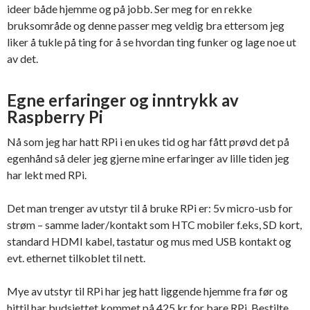
ideer både hjemme og på jobb. Ser meg for en rekke
bruksområde og denne passer meg veldig bra ettersom jeg
liker å tukle på ting for å se hvordan ting funker og lage noe ut
av det.
Egne erfaringer og inntrykk av
Raspberry Pi
Nå som jeg har hatt RPi i en ukes tid og har fått prøvd det på
egenhånd så deler jeg gjerne mine erfaringer av lille tiden jeg
har lekt med RPi.
Det man trenger av utstyr til å bruke RPi er: 5v micro-usb for
strøm – samme lader/kontakt som HTC mobiler f.eks, SD kort,
standard HDMI kabel, tastatur og mus med USB kontakt og
evt. ethernet tilkoblet til nett.
Mye av utstyr til RPi har jeg hatt liggende hjemme fra før og
hittil har budsjettet kommet på 425 kr for bare RPi. Bestilte