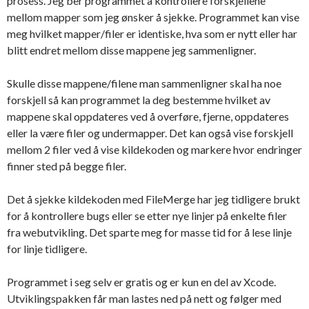
prosess. Jeg ber programmet å kontrollere forskjellene
mellom mapper som jeg ønsker å sjekke. Programmet kan vise
meg hvilket mapper/filer er identiske, hva som er nytt eller har
blitt endret mellom disse mappene jeg sammenligner.
Skulle disse mappene/filene man sammenligner skal ha noe
forskjell så kan programmet la deg bestemme hvilket av
mappene skal oppdateres ved å overføre, fjerne, oppdateres
eller la være filer og undermapper. Det kan også vise forskjell
mellom 2 filer ved å vise kildekoden og markere hvor endringer
finner sted på begge filer.
Det å sjekke kildekoden med FileMerge har jeg tidligere brukt
for å kontrollere bugs eller se etter nye linjer på enkelte filer
fra webutvikling. Det sparte meg for masse tid for å lese linje
for linje tidligere.
Programmet i seg selv er gratis og er kun en del av Xcode.
Utviklingspakken får man lastes ned på nett og følger med