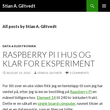
Search
Stian A. Giltvedt
SKIP TO CONTENT
PRIMAR
MENU
All posts by Stian A. Giltvedt
DATA & ELEKTRONIKK
RASPBERRY PI I HUS OG
KLAR FOR EKSPERIMENT
AUGUST 15, 2012
STIAN A. GILTVEDT
3 COMMENTS
For litt over en uke siden fikk jeg en hentelapp til som jeg har
ventet på, etter jeg la inn en bestilling på
Raspberry Pi
en
måned tidligere hos
Element 14
til 240 kr inkludert frakt.
Dette er en såkalt en
single board computer
, navnet tilsier at
det er en datamaskin, som er liten og billig.