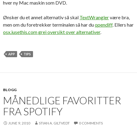
hver ny Mac maskin som DVD.
Ønsker du et annet alternativ så skal
TextWrangler
være bra,
men om du foretrekker terminalen så har du
opendiff
. Ellers har
osx.iusethis.com grei oversikt over alternativer
.
APP
TIPS
BLOGG
MÅNEDLIGE FAVORITTER
FRA SPOTIFY
JUNE 9, 2010
STIAN A. GILTVEDT
0 COMMENTS