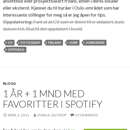
ansettelse eller prosjektbasert frilans, enten i deres lokaler
eller eksternt. Kjenner du til byråer i Oslo-området som har
interessante stillinger for meg så er jeg åpen for tips.
Oppdatering:
Fant ut at CV som er linket til er utdatert, leste
datoen feil. Skal få det oppdatert i kveld.
CV
FOTOGRAFI
FRILANS
JOBB
JOBBSØKER
OPPDRAG
BLOGG
1 ÅR + 1 MND MED
FAVORITTER I SPOTIFY
APRIL 2, 2011
STIAN A. GILTVEDT
0 COMMENTS