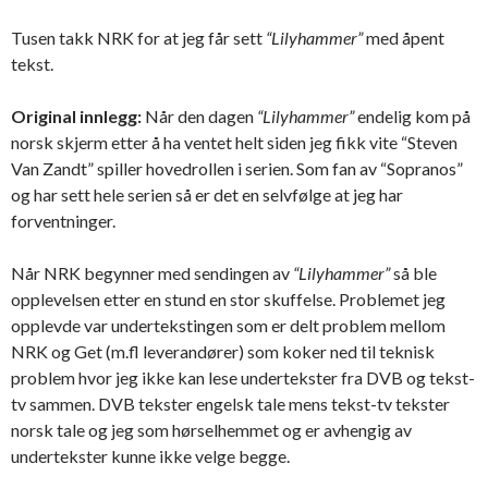
Tusen takk NRK for at jeg får sett
“Lilyhammer”
med åpent
tekst.
Original innlegg:
Når den dagen
“Lilyhammer”
endelig kom på
norsk skjerm etter å ha ventet helt siden jeg fikk vite “Steven
Van Zandt” spiller hovedrollen i serien. Som fan av “Sopranos”
og har sett hele serien så er det en selvfølge at jeg har
forventninger.
Når NRK begynner med sendingen av
“Lilyhammer”
så ble
opplevelsen etter en stund en stor skuffelse. Problemet jeg
opplevde var undertekstingen som er delt problem mellom
NRK og Get (m.fl leverandører) som koker ned til teknisk
problem hvor jeg ikke kan lese undertekster fra DVB og tekst-
tv sammen. DVB tekster engelsk tale mens tekst-tv tekster
norsk tale og jeg som hørselhemmet og er avhengig av
undertekster kunne ikke velge begge.