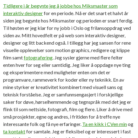
Tidligere i år begynte jeg å jobbe hos Miksmaster som
interaktiv designer
for en periode. Nå er det snart et halvt år
siden jeg begynte hos Miksmaster og perioden er snart ferdig.
Til høsten er jeg klar for ny jobb i Oslo og frilansoppdrag ved
siden av. Mitt hovedfelt er på web som interaktiv designer,
designer og litt backend også. I tillegg har jeg sansen for rene
visuelle opplevelser som motion graphics, redigere og klippe
film samt
fotografering
. Jeg sysler gjerne med flere felter
enten hver for seg eller samtidig. Jeg liker å oppdage nye ting
og eksperimentere med muligheter enten om det er
programvare, rammeverk for koder eller ny teknikk. En av
mine styrker er kreativitet kombinert med visuell sans og
teknisk forståelse. Jeg er samfunnsengasjert i forskjellige
saker for døve, hørselhemmende og tegnspråk med det jeg er
flink til som nettside, fotografi, film og flere. Liker å drive med
små prosjekter, egne og andres, i fritiden for å treffe nye
interessante folk og få nye erfaringer.
Ta en kikk i CVen min
og
ta kontakt
for samtale. Jeg er fleksibel og er interessert i fast