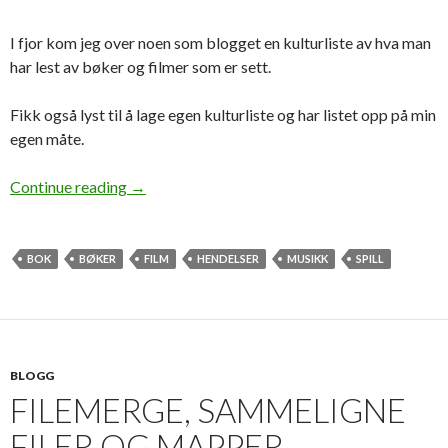
I fjor kom jeg over noen som blogget en kulturliste av hva man
har lest av bøker og filmer som er sett.
Fikk også lyst til å lage egen kulturliste og har listet opp på min
egen måte.
Continue reading
→
BOK
BØKER
FILM
HENDELSER
MUSIKK
SPILL
BLOGG
FILEMERGE, SAMMELIGNE
FILER OG MAPPER