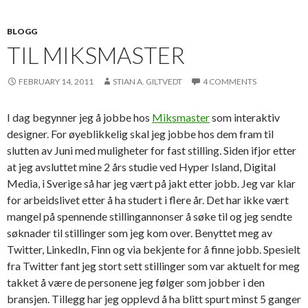
BLOGG
TIL MIKSMASTER
FEBRUARY 14, 2011
STIAN A. GILTVEDT
4 COMMENTS
I dag begynner jeg å jobbe hos
Miksmaster
som interaktiv
designer. For øyeblikkelig skal jeg jobbe hos dem fram til
slutten av Juni med muligheter for fast stilling. Siden ifjor etter
at jeg avsluttet mine 2 års studie ved Hyper Island, Digital
Media, i Sverige så har jeg vært på jakt etter jobb. Jeg var klar
for arbeidslivet etter å ha studert i flere år. Det har ikke vært
mangel på spennende stillingannonser å søke til og jeg sendte
søknader til stillinger som jeg kom over. Benyttet meg av
Twitter, LinkedIn, Finn og via bekjente for å finne jobb. Spesielt
fra Twitter fant jeg stort sett stillinger som var aktuelt for meg
takket å være de personene jeg følger som jobber i den
bransjen. Tillegg har jeg opplevd å ha blitt spurt minst 5 ganger