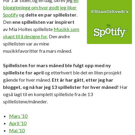
For 1 år siden, og én dag, skrev jeg
en
blogginnlegg om hvor godt jeg liker
Spotify
og
delte en par spillelister
.
Den
ene spillelisten var inspirert
av Mia Holtes spilleliste
Musikk som
skapt til å designe for
. Den andre
spillelisten var av mine
musikkfavoritter fra mars måned.
Spillelisten for mars måned ble fulgt opp med ny
spilleliste for april
og etterhvert ble det en liten prosjekt
gående for hver måned.
Ett år har gått, etter jeg har
blogget, og nå har jeg 13 spillelister for hver måned!
Har
også lagt til en komplett spilleliste fra de 13
spillelistene/måneder.
Mars ’10
April ’10
Mai ’10