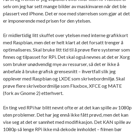
selv om jeg har sett mange bilder av maskinvaren når det ble
plassert ved iPhone. Det er noe med størrelsen som gjør at det
er imponerende med prisen for den ytelsen.
Er midlertidig litt skuffet over ytelsen med interne grafikkort
med Raspbian, men det er helt klart at det forsatt trenger å
optimaliseres. Skal bruke litt tid til å prøve flere systemer som
finnes og tilpasset for RPi. Det skal også nevnes at det er Xorg
som bruker unødvendig mye av ressurser, så det er ikke å
anbefale å bruke grafisk grensesnitt – ihvertfall slik jeg
opplever med Raspbian og LXDE som skrivebordmiljø. Skal
prøve flere skrivebordmiljø som Fluxbox, XFCE og MATE
(fork av Gnome 2) etterhvert.
En ting ved RPi har blitt nevnt ofte er at det kan spille av 1080p
uten problemer. Det har jeg ennå ikke fått prøvd, men det kan
vise seg at det er sannhet med modifikasjon. Det KAN spille av
1080p så lenge RPi ikke må dekode innholdet – filmen bør