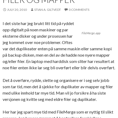
JULY 20, 2010
STIAN A. GILTVEDT
0 COMMENTS
I det siste har jeg brukt litt tid på ryddet
opp digitalt på noen maskiner og par
FileMerge.app
eksterne disker og under prosessen har
jeg kommet over noe problemer. Oftes
var det duplikeater enten på samme maskin eller samme kopi
på backup disken, men en del av de hadde noe nyere mapper
og/eller filer. En laptop med harddisk som sliter har resultert at
noe filer enten ikke lar seg bli overført eller blir delvis overført.
Det å overføre, rydde, slette og organisere er i seg selv jobb
som tar tid, men det å sjekke for duplikater av mapper og filer
med ulike innhold tar mye tid. Man vil jo forsikre å ha siste
versjonen og kvitte seg med eldre filer og duplikater.
Her har jeg spart mye tid med FileMerge som er nyttig til slikt