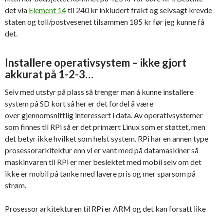
det via
Element 14
til 240 kr inkludert frakt og selvsagt krevde
staten og toll/postvesenet tilsammen 185 kr før jeg kunne få
det.
Installere operativsystem – ikke gjort
akkurat på 1-2-3…
Selv med utstyr på plass så trenger man å kunne installere
system på SD kort så her er det fordel å være
over gjennomsnittlig interessert i data. Av operativsystemer
som finnes til RPi så er det primært Linux som er støttet, men
det betyr ikke hvilket som helst system. RPi har en annen type
prosessorarkitektur enn vi er vant med på datamaskiner så
maskinvaren til RPi er mer beslektet med mobil selv om det
ikke er mobil på tanke med lavere pris og mer sparsom på
strøm.
Prosessor arkitekturen til RPi er ARM og det kan forsatt like