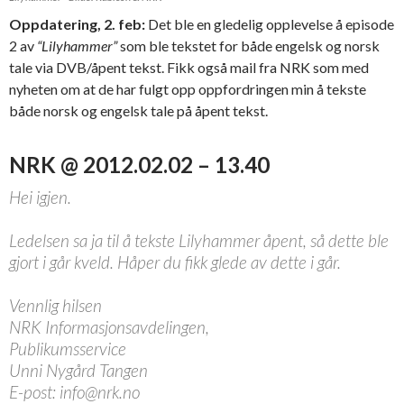
Oppdatering, 2. feb:
Det ble en gledelig opplevelse å episode
2 av
“Lilyhammer”
som ble tekstet for både engelsk og norsk
tale via DVB/åpent tekst. Fikk også mail fra NRK som med
nyheten om at de har fulgt opp oppfordringen min å tekste
både norsk og engelsk tale på åpent tekst.
NRK @ 2012.02.02 – 13.40
Hei igjen.
Ledelsen sa ja til å tekste Lilyhammer åpent, så dette ble
gjort i går kveld. Håper du fikk glede av dette i går.
Vennlig hilsen
NRK Informasjonsavdelingen,
Publikumsservice
Unni Nygård Tangen
E-post: info@nrk.no