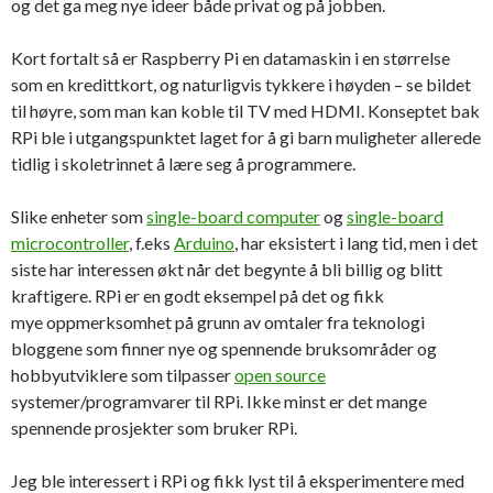
og det ga meg nye ideer både privat og på jobben.
Kort fortalt så er Raspberry Pi en datamaskin i en størrelse
som en kredittkort, og naturligvis tykkere i høyden – se bildet
til høyre, som man kan koble til TV med HDMI. Konseptet bak
RPi ble i utgangspunktet laget for å gi barn muligheter allerede
tidlig i skoletrinnet å lære seg å programmere.
Slike enheter som
single-board computer
og
single-board
microcontroller
, f.eks
Arduino
, har eksistert i lang tid, men i det
siste har interessen økt når det begynte å bli billig og blitt
kraftigere. RPi er en godt eksempel på det og fikk
mye oppmerksomhet på grunn av omtaler fra teknologi
bloggene som finner nye og spennende bruksområder og
hobbyutviklere som tilpasser
open source
systemer/programvarer til RPi. Ikke minst er det mange
spennende prosjekter som bruker RPi.
Jeg ble interessert i RPi og fikk lyst til å eksperimentere med