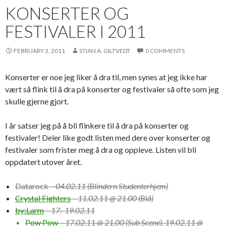
KONSERTER OG
FESTIVALER I 2011
FEBRUARY 3, 2011
STIAN A. GILTVEDT
0 COMMENTS
Konserter er noe jeg liker å dra til, men synes at jeg ikke har
vært så flink til å dra på konserter og festivaler så ofte som jeg
skulle gjerne gjort.
I år satser jeg på å bli flinkere til å dra på konserter og
festivaler! Deler like godt listen med dere over konserter og
festivaler som frister meg å dra og oppleve. Listen vil bli
oppdatert utover året.
Datarock
– 04.02.11 (Blindern Studenterhjem)
Crystal Fighters
– 11.02.11 @ 21.00 (Blå)
by:Larm
– 17.–19.02.11
Pow Pow
– 17.02.11 @ 21.00 (Sub Scene), 19.02.11 @