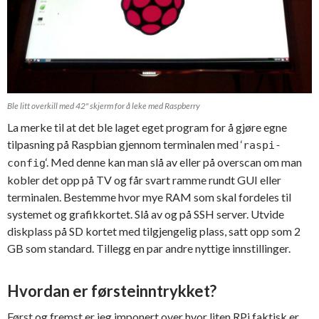
Ble litt overkill med 42" skjerm for å leke med Raspberry
La merke til at det ble laget eget program for å gjøre egne
tilpasning på Raspbian gjennom terminalen med ‘
raspi-
‘. Med denne kan man slå av eller på overscan om man
config
kobler det opp på TV og får svart ramme rundt GUI eller
terminalen. Bestemme hvor mye RAM som skal fordeles til
systemet og grafikkortet. Slå av og på SSH server. Utvide
diskplass på SD kortet med tilgjengelig plass, satt opp som 2
GB som standard. Tillegg en par andre nyttige innstillinger.
Hvordan er førsteinntrykket?
Først og fremst er jeg imponert over hvor liten RPi faktisk er