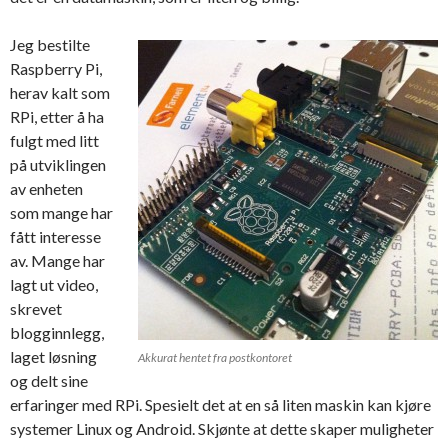
Jeg bestilte
Raspberry Pi,
herav kalt som
RPi, etter å ha
fulgt med litt
på utviklingen
av enheten
som mange har
fått interesse
av. Mange har
lagt ut video,
skrevet
blogginnlegg,
laget løsning
Akkurat hentet fra postkontoret
og delt sine
erfaringer med RPi. Spesielt det at en så liten maskin kan kjøre
systemer Linux og Android. Skjønte at dette skaper muligheter