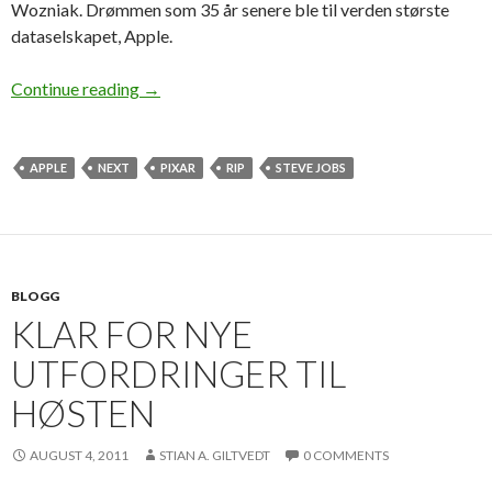
Wozniak. Drømmen som 35 år senere ble til verden største
dataselskapet, Apple.
Continue reading
→
APPLE
NEXT
PIXAR
RIP
STEVE JOBS
BLOGG
KLAR FOR NYE
UTFORDRINGER TIL
HØSTEN
AUGUST 4, 2011
STIAN A. GILTVEDT
0 COMMENTS