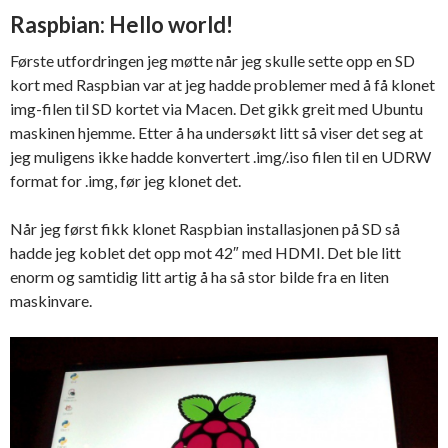
Raspbian: Hello world!
Første utfordringen jeg møtte når jeg skulle sette opp en SD
kort med Raspbian var at jeg hadde problemer med å få klonet
img-filen til SD kortet via Macen. Det gikk greit med Ubuntu
maskinen hjemme. Etter å ha undersøkt litt så viser det seg at
jeg muligens ikke hadde konvertert .img/.iso filen til en UDRW
format for .img, før jeg klonet det.
Når jeg først fikk klonet Raspbian installasjonen på SD så
hadde jeg koblet det opp mot 42″ med HDMI. Det ble litt
enorm og samtidig litt artig å ha så stor bilde fra en liten
maskinvare.