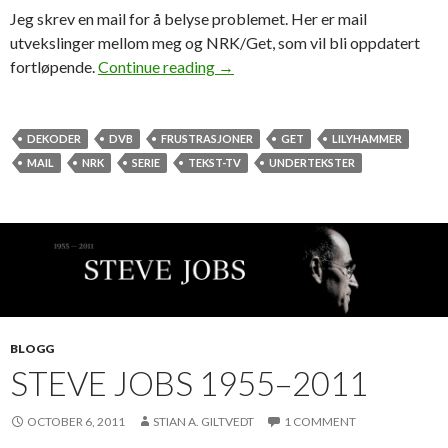
Jeg skrev en mail for å belyse problemet. Her er mail
utvekslinger mellom meg og NRK/Get, som vil bli oppdatert
fortløpende.
Continue reading
→
DEKODER
DVB
FRUSTRASJONER
GET
LILYHAMMER
MAIL
NRK
SERIE
TEKST-TV
UNDERTEKSTER
BLOGG
STEVE JOBS 1955–2011
OCTOBER 6, 2011
STIAN A. GILTVEDT
1 COMMENT